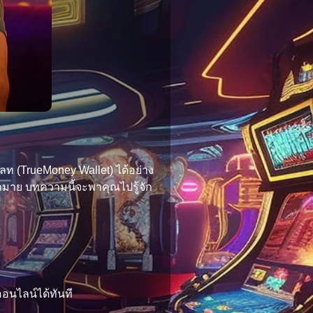
ท (TrueMoney Wallet) ได้อย่าง
กมาย บทความนี้จะพาคุณไปรู้จัก
ออนไลน์ได้ทันที