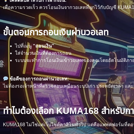
เคล็ดลับสำหรับการฝากเงิน:
เพื่อความรวดเร็ว ควรโอนเงินจากวอเลทที่ผูกไว้กับบัญชี KUMA16
ขั้นตอนการถอนเงินผ่านวอเลท
ไปที่เมนู
“ถอนเงิน”
ใส่จำนวนเงินที่ต้องการถอน
ระบบจะทำการโอนเงินเข้าวอเลทของคุณโดยอัตโนมัติภาย
ข้อดีของการถอนผ่านวอเลท:
ไม่ต้องรอเจ้าหน้าที่ตรวจสอบเหมือนระบบเก่า ประหยัดเวลา และ
ทำไมต้องเลือก KUMA168 สำหรับการ
KUMA168 ไม่ใช่แค่เว็บไซต์คาสิโนทั่วไป แต่คือแพลตฟอร์มที่ตอบ