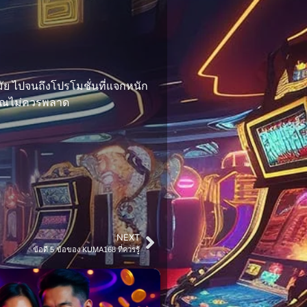
มัย ไปจนถึงโปรโมชั่นที่แจกหนัก
่คุณไม่ควรพลาด
NEXT
ข้อดี 5 ข้อของ KUMA168 ที่ควรรู้