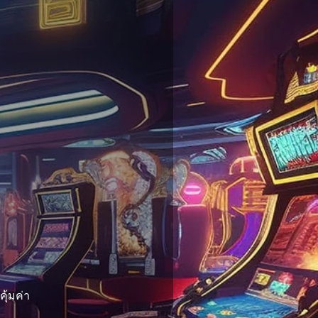
ุ้มค่า