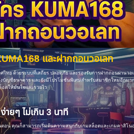
ร KUMA168 และฝากถอนวอเลท
ศไทย ด้วยระบบที่เสถียร ปลอดภัย และรองรับการฝากถอนผ่านวอเล
พึ่งบัญชีธนาคาร และยังมีโปรโมชั่นพิเศษสำหรับสมาชิกใหม่อีกมา
็อตให้มั่นใจและรวยไว
ายๆ ไม่เกิน 3 นาที
กี่ขั้นตอน คุณก็สามารถเริ่มต้นความสนุกกับเกมสล็อตและเกมคาสิโน