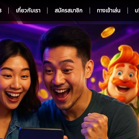
8
เกี่ยวกับเรา
สมัครสมาชิก
ทางเข้าเล่น
บ