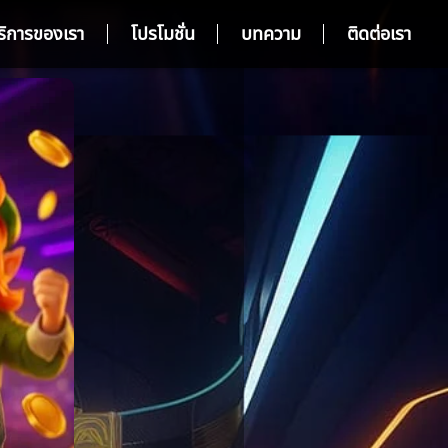
ริการของเรา
โปรโมชั่น
บทความ
ติดต่อเรา