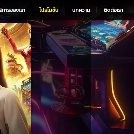
ริการของเรา
โปรโมชั่น
บทความ
ติดต่อเรา