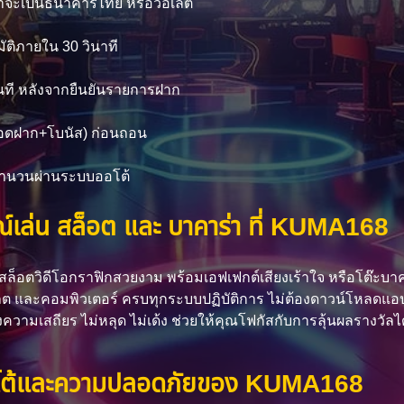
ว่าจะเป็นธนาคารไทย หรือวอเลต
ติภายใน 30 วินาที
ที หลังจากยืนยันรายการฝาก
ยอดฝาก+โบนัส) ก่อนถอน
มจำนวนผ่านระบบออโต้
์เล่น สล็อต และ บาคาร่า ที่ KUMA168
็นสล็อตวิดีโอกราฟิกสวยงาม พร้อมเอฟเฟกต์เสียงเร้าใจ หรือโต๊ะบา
เล็ต และคอมพิวเตอร์ ครบทุกระบบปฏิบัติการ ไม่ต้องดาวน์โหลดแอปฯ
่องความเสถียร ไม่หลุด ไม่เด้ง ช่วยให้คุณโฟกัสกับการลุ้นผลรางวัลได้
โต้และความปลอดภัยของ KUMA168