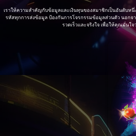
เราให้ความสำคัญกับข้อมูลและเงินทุนของสมาชิกเป็นอันดับหนึ่
รหัสทุกการส่งข้อมูล ป้องกันการโจรกรรมข้อมูลส่วนตัว นอกจา
รวดเร็วและจริงใจ เพื่อให้คุณมั่นใจ