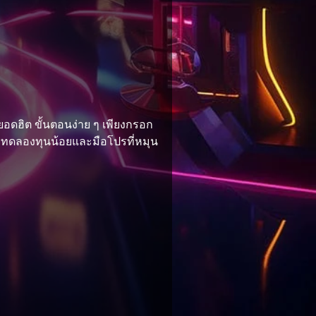
ฮิต ขั้นตอนง่าย ๆ เพียงกรอก
ายทดลองทุนน้อยและมือโปรที่หมุน