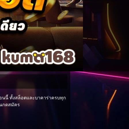
อนนี้ ทั้งสล็อตและบาคาร่าครบทุก
่อนกดสมัคร