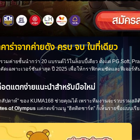
าร่าจากค่ายดัง ครบ จบ ในที่เดียว
มค่ายชั้นนำกว่า 20 แบรนด์ไว้ในล็อบบี้เดียว ตั้งแต่ PG Soft, Pr
ดเฉพาะเวอร์ชันล่าสุด ปี 2025 เพื่อให้กราฟิกคมชัดและฟีเจอร์ทันส
็อตแตกง่ายแนะนำสำหรับมือใหม่
ะจำสัปดาห์” ของ KUMA168 ช่วยคุณได้ เพราะทีมงานจะรวบรวมสถิติจร
tes of Olympus
แค่กดเข้าเมนู “ฮิตติดชาร์ต” ก็เห็นรายชื่อแบบเรีย