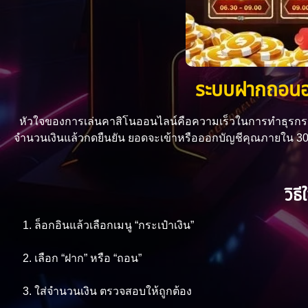
ระบบฝากถอนออโต
หัวใจของการเล่นคาสิโนออนไลน์คือความเร็วในการทำธุรกร
จำนวนเงินแล้วกดยืนยัน ยอดจะเข้าหรือออกบัญชีคุณภายใน 30 วิ
วิธ
ล็อกอินแล้วเลือกเมนู “กระเป๋าเงิน”
เลือก “ฝาก” หรือ “ถอน”
ใส่จำนวนเงิน ตรวจสอบให้ถูกต้อง