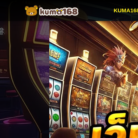
KUMA16