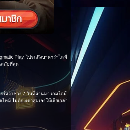
agmatic Play, ไปจนถึงบาคาร่าไลฟ์
มัยที่สุด
ิงว่าช่วง 7 วันที่ผ่านมา เกมใดมี
ลไทม์ ไม่ต้องเดาสุ่มเองให้เสียเวลา