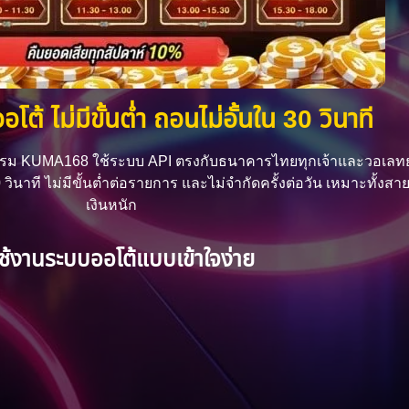
้ ไม่มีขั้นต่ำ ถอนไม่อั้นใน 30 วินาที
รม KUMA168 ใช้ระบบ API ตรงกับธนาคารไทยทุกเจ้าและวอเลทยอด
นาที ไม่มีขั้นต่ำต่อรายการ และไม่จำกัดครั้งต่อวัน เหมาะทั้งส
เงินหนัก
ีใช้งานระบบออโต้แบบเข้าใจง่าย