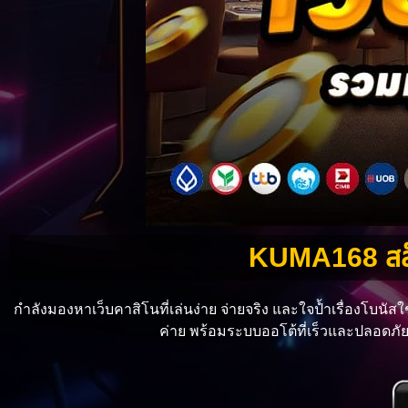
KUMA168 สล็อ
กำลังมองหาเว็บคาสิโนที่เล่นง่าย จ่ายจริง และใจป้ำเรื่องโบนัส
ค่าย พร้อมระบบออโต้ที่เร็วและปลอดภั