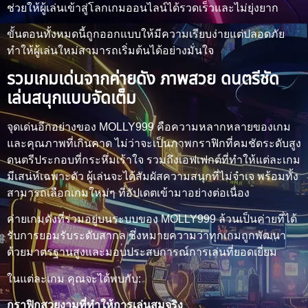
ช่วยให้ผู้เล่นเข้าสู่โลกเกมออนไลน์ได้รวดเร็วและไม่ยุ่งยาก
ขั้นตอนทั้งหมดนี้ถูกออกแบบให้มีความเรียบง่ายแต่ปลอดภัย
ทำให้ผู้เล่นใหม่สามารถเริ่มต้นได้อย่างมั่นใจ
รวมเกมเด่นจากค่ายดัง ภาพสวย ดนตรีชัด
เล่นสนุกแบบจัดเต็ม
จุดเด่นอีกอย่างของ MOLLY999 คือความหลากหลายของเกม
และคุณภาพที่เกินคาด ไม่ว่าจะเป็นภาพกราฟิกที่คมชัดระดับสูง
ดนตรีประกอบที่กระหึ่มเร้าใจ รวมถึงเอฟเฟกต์ที่ทำให้แต่ละเกม
มีเสน่ห์เฉพาะตัว ผู้เล่นจะได้สัมผัสความสนุกที่ไม่จำเจ พร้อมทั้ง
สามารถเลือกเกมใหม่ๆ ที่อัปเดตเข้ามาอย่างต่อเนื่อง
ค่ายเกมดังที่ร่วมอยู่บนระบบของ MOLLY999 ล้วนเป็นค่ายที่ได้
รับการยอมรับระดับสากล ซึ่งหมายความว่าทุกเกมถูกพัฒนา
ด้วยมาตรฐานสูงและมอบประสบการณ์การเล่นที่ยอดเยี่ยม
ในแต่ละเกม คุณจะได้พบกับ:
กราฟิกสวยงามที่ทำให้การเล่นสมจริง