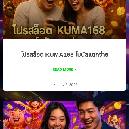
โปรสล็อต KUMA168 โบนัสแตกง่าย
READ MORE »
July 5, 2025