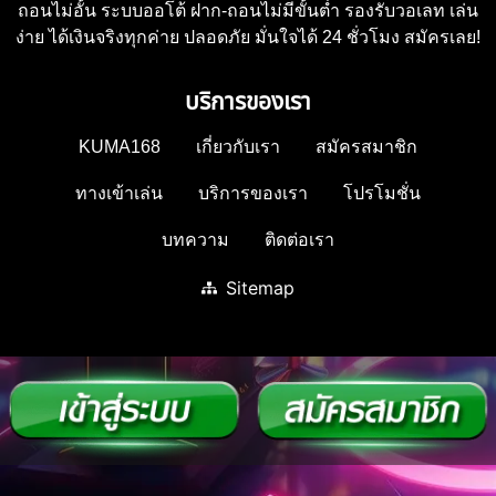
ถอนไม่อั้น ระบบออโต้ ฝาก-ถอนไม่มีขั้นต่ำ รองรับวอเลท เล่น
ง่าย ได้เงินจริงทุกค่าย ปลอดภัย มั่นใจได้ 24 ชั่วโมง สมัครเลย!
บริการของเรา
KUMA168
เกี่ยวกับเรา
สมัครสมาชิก
ทางเข้าเล่น
บริการของเรา
โปรโมชั่น
บทความ
ติดต่อเรา
Sitemap