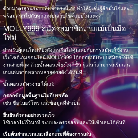
ด้วยมาตรฐานระบบที่แข็งแรงนี้เอง ทำให้ผู้เล่นรู้สึกมั่นใจและ
พร้อมสนุกไปกับทุกเกมบนเว็บไซต์แบบไม่สะดุด
MOLLY999 สมัครสมาชิกง่ายแม้เป็นมือ
ใหม่
สำหรับผู้เล่นใหม่ที่ยังลังเลหรือไม่คุ้นเคยกับการสมัครใช้งาน
เว็บไซต์เกมออนไลน์ MOLLY999 ได้ออกแบบระบบสมัครให้ใช้
งานง่ายที่สุด ด้วยขั้นตอนเพียงไม่กี่ขั้น ผู้เล่นก็สามารถเริ่มเล่น
เกมเด่นจากหลากหลายค่ายดังได้ทันที
ขั้นตอนสมัครง่าย ได้แก่:
กรอกข้อมูลพื้นฐานไม่กี่บรรทัด
เช่น ชื่อ เบอร์โทร และข้อมูลที่จำเป็น
ยืนยันตัวตนอย่างรวดเร็ว
ใช้เวลาไม่กี่วินาที ระบบจะตรวจสอบและให้เข้าเล่นได้ทันที
เริ่มต้นฝากแรกและเลือกเกมที่ต้องการเล่น