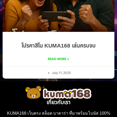
โปรคาสิโน KUMA168 เล่นครบจบ
READ MORE »
July 11, 2025
เกี่ยวกับเรา
KUMA168 เว็บตรง สล็อต บาคาร่า ที่มาพร้อมโบนัส 100%