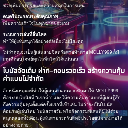
ช่วยเพิ่มอรรถรสและความสนุกในการเล่น
ดนตรีประกอบระดับคุณภาพ
เพิ่มความเร้าใจในทุกฉากของเกม
ระบบการเล่นที่ลื่นไหล
ทำให้ผู้เล่นสนุกได้อย่างต่อเนื่องไม่มีสะดุด
ไม่ว่าคุณจะเป็นผู้เล่นสายชิลหรือสายท้าทาย MOLLY999 ก็มี
เกมที่ตอบโจทย์ทุกไลฟ์สไตล์ได้แน่นอน
โบนัสจัดเต็ม ฝาก–ถอนรวดเร็ว สร้างความคุ้ม
ค่าแบบไม่จำกัด
อีกหนึ่งเหตุผลที่ทำให้ผู้เล่นจำนวนมากหันมาใช้ MOLLY999
คือระบบโบนัสที่ “แจกฉ่ำ” และให้ความคุ้มค่าแบบที่ผู้เล่นรู้สึก
ถึงความคุ้มทุนตั้งแต่ครั้งแรกที่เข้าเล่น ไม่ว่าจะเป็นโบนัส
ต้อนรับผู้เล่นใหม่ โบนัสรายวัน หรือกิจกรรมพิเศษที่มีให้ร่วม
สนุกตลอดทั้งเดือน ผู้เล่นสามารถรับสิทธิประโยชน์มากมายได้
อย่างง่ายดาย