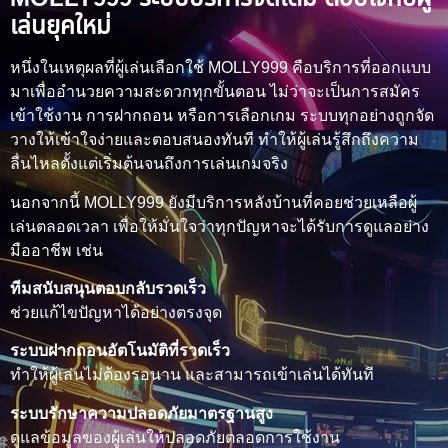
เล่นยุคใหม่
หนึ่งในเหตุผลที่ผู้เล่นเลือกใช้ MOLLY999 คือบริการที่ออกแบบ
มาเพื่ออำนวยความสะดวกทุกขั้นตอน ไม่ว่าจะเป็นการสมัคร
เข้าใช้งาน การฝากถอน หรือการเลือกเกม ระบบทุกอย่างถูกจัด
วางให้เข้าใจง่ายและตอบสนองทันที ทำให้ผู้เล่นรู้สึกถึงความ
ลื่นไหลตั้งแต่เริ่มต้นจนถึงการเล่นเกมจริง
นอกจากนี้ MOLLY999 ยังมีบริการหลังบ้านที่คอยช่วยเหลือผู้
เล่นตลอดเวลา เพื่อให้มั่นใจว่าทุกปัญหาจะได้รับการดูแลอย่าง
มืออาชีพ เช่น
ทีมสนับสนุนตอบกลับรวดเร็ว
ช่วยแก้ไขปัญหาได้อย่างตรงจุด
ระบบฝากถอนอัตโนมัติที่รวดเร็ว
ทำให้ผู้เล่นไม่ต้องรอนาน และสามารถเข้าเล่นได้ทันที
ระบบรักษาความปลอดภัยมาตรฐานสูง
ดูแลข้อมูลของผู้เล่นให้ปลอดภัยตลอดการใช้งาน