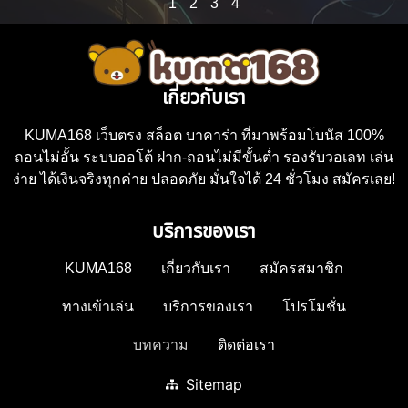
1
2
3
4
เกี่ยวกับเรา
KUMA168 เว็บตรง สล็อต บาคาร่า ที่มาพร้อมโบนัส 100%
ถอนไม่อั้น ระบบออโต้ ฝาก-ถอนไม่มีขั้นต่ำ รองรับวอเลท เล่น
ง่าย ได้เงินจริงทุกค่าย ปลอดภัย มั่นใจได้ 24 ชั่วโมง สมัครเลย!
บริการของเรา
KUMA168
เกี่ยวกับเรา
สมัครสมาชิก
ทางเข้าเล่น
บริการของเรา
โปรโมชั่น
บทความ
ติดต่อเรา
Sitemap