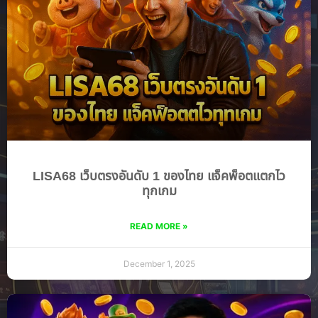
LISA68 เว็บตรงอันดับ 1 ของไทย แจ็คพ็อตแตกไว
ทุกเกม
READ MORE »
December 1, 2025