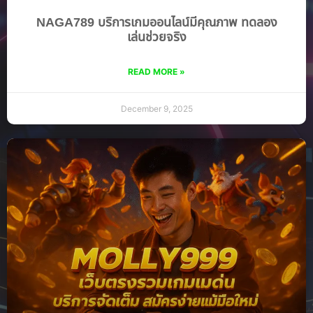
NAGA789 บริการเกมออนไลน์มีคุณภาพ ทดลอง
เล่นช่วยจริง
READ MORE »
December 9, 2025