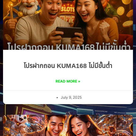
โปรฝากถอน KUMA168 ไม่มีขั้นต่ำ
READ MORE »
July 9, 2025