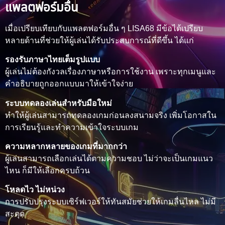
แพลตฟอร์มอื่น
เมื่อเปรียบเทียบกับแพลตฟอร์มอื่น ๆ LISA68 มีข้อได้เปรียบ
หลายด้านที่ช่วยให้ผู้เล่นได้รับประสบการณ์ที่ดีขึ้น ได้แก่
รองรับภาษาไทยเต็มรูปแบบ
ผู้เล่นไม่ต้องกังวลเรื่องภาษาหรือการใช้งาน เพราะทุกเมนูและ
คำอธิบายถูกออกแบบมาให้เข้าใจง่าย
ระบบทดลองเล่นสำหรับมือใหม่
ทำให้ผู้เล่นสามารถทดลองเกมก่อนลงสนามจริง เพิ่มโอกาสใน
การเรียนรู้และทำความเข้าใจระบบเกม
ความหลากหลายของเกมที่มากกว่า
ผู้เล่นสามารถเลือกเล่นได้ตามความชอบ ไม่ว่าจะเป็นเกมแนว
ไหน ก็มีให้เลือกครบถ้วน
โหลดไว ไม่หน่วง
การปรับปรุงระบบเซิร์ฟเวอร์ให้ทันสมัยช่วยให้เกมลื่นไหล ไม่มี
สะดุด