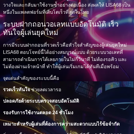
วางใจและกลับมาใช้งานซ้ำอย่างต่อเนื่อง ส่งผลให้ LISA68 เป็น
หนึ่งในแพลตฟอร์มที่เติบโตเร็วที่สุดในไทย
ระบบฝากถอนวอเลทแบบอัตโนมัติ เร็ว
ทันใจผู้เล่นยุคใหม่
การมีระบบฝากถอนที่รวดเร็วคือหัวใจสำคัญของผู้เล่นยุคใหม่
LISA68 ตอบโจทย์นี้ได้อย่างสมบูรณ์แบบ ด้วยระบบวอเลทที่
สามารถดำเนินการได้เลยภายในไม่กี่วินาที ไม่ต้องรอคิว และ
ไม่ต้องผ่านเจ้าหน้าที่ ทำให้ผู้เล่นเริ่มเกมได้ทันทีเมื่อพร้อม
จุดเด่นสำคัญของระบบนี้คือ
รวดเร็วทันใจ
ช่วยลดเวลารอ
ปลอดภัยด้วยระบบตรวจสอบอัตโนมัติ
รองรับการใช้งานตลอด 24 ชั่วโมง
เหมาะสำหรับผู้เล่นที่ต้องการความสะดวกแบบไร้ข้อจำกัด