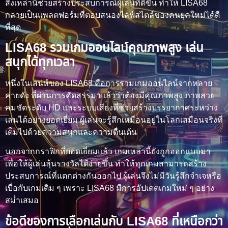
สิ่งเหล่านี้ช่วยสร้างประสบการณ์ผู้เล่นที่ดีขึ้น ทำให้ LISA68
กลายเป็นแพลตฟอร์มที่ตอบสนองไลฟ์สไตล์ของคนยุคใหม่ได้ดี
ที่สุด
LISA68 รวมเกมออนไลน์คุณภาพสูง เล่น
สนุกได้ทุกเวลา
หนึ่งในเสน่ห์ของ LISA68 คือการรวมเกมออนไลน์จากหลาย
ค่ายดัง ที่ผ่านการคัดสรรมาแล้วว่าต้องมีคุณภาพสูง ภาพสวย
คมชัดระดับ HD และระบบเสียงที่ช่วยสร้างบรรยากาศระหว่าง
เล่นได้อย่างยอดเยี่ยม ผู้เล่นจะรู้สึกเหมือนอยู่ในโลกเสมือนจริงที่
เต็มไปด้วยความสนุกและความตื่นเต้น
นอกจากกราฟิกที่ยอดเยี่ยมแล้ว เกมเหล่านี้ยังถูกออกแบบมา
เพื่อให้ผู้เล่นลุ้นรางวัลได้ง่ายขึ้น ทำให้ทุกเกมสามารถสร้าง
ประสบการณ์ที่แตกต่างกันออกไป ผู้เล่นจึงไม่มีวันรู้สึกจำเจหรือ
เบื่อกับเกมเดิม ๆ เพราะ LISA68 มีการอัปเดตเกมใหม่ ๆ อย่าง
สม่ำเสมอ
ข้อดีของการเลือกเล่นกับ LISA68 ที่เหนือกว่า