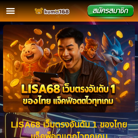
LISA68 เว็บตรงอันดับ 1 ของไทย
แจ็คพ็อตแตกไวทุกเกม