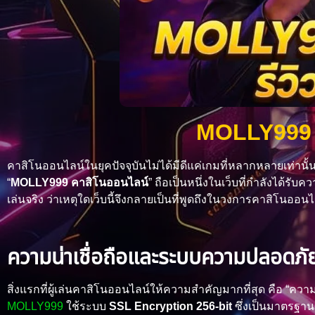
MOLLY999 คาส
คาสิโนออนไลน์ในยุคปัจจุบันไม่ได้มีดีแค่เกมที่หลากหลายเท่านั้น
“
MOLLY999 คาสิโนออนไลน์
” ถือเป็นหนึ่งในเว็บที่กำลังได้
เล่นจริง ว่าเหตุใดเว็บนี้จึงกลายเป็นที่พูดถึงในวงการคาสิโนออนไ
ความน่าเชื่อถือและระบบความปลอดภั
สิ่งแรกที่ผู้เล่นคาสิโนออนไลน์ให้ความสำคัญมากที่สุด คือ “
MOLLY999
ใช้ระบบ
SSL Encryption 256-bit
ซึ่งเป็นมาตรฐาน