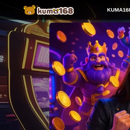
KUMA16