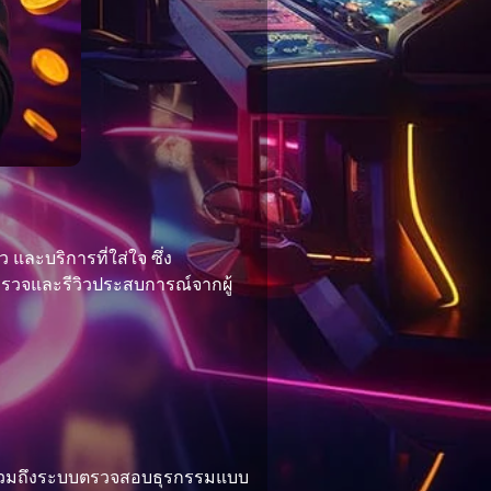
และบริการที่ใส่ใจ ซึ่ง
สำรวจและรีวิวประสบการณ์จากผู้
ช้ รวมถึงระบบตรวจสอบธุรกรรมแบบ