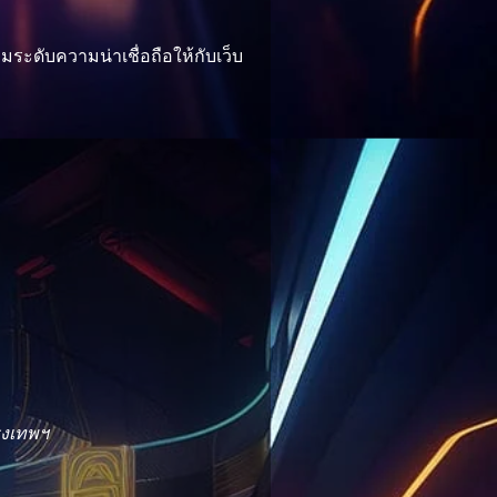
ะดับความน่าเชื่อถือให้กับเว็บ
รุงเทพฯ