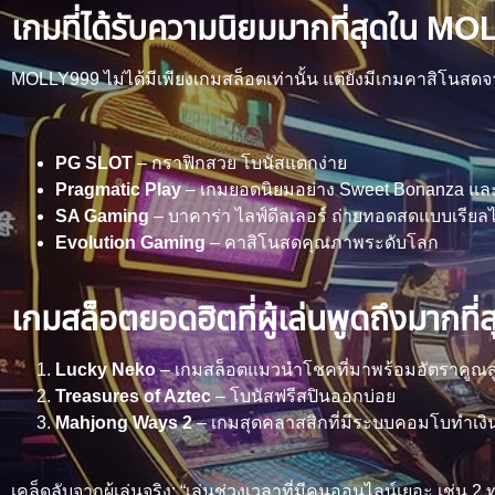
เกมที่ได้รับความนิยมมากที่สุดใน M
MOLLY999 ไม่ได้มีเพียงเกมสล็อตเท่านั้น แต่ยังมีเกมคาสิโนสดจา
PG SLOT
– กราฟิกสวย โบนัสแตกง่าย
Pragmatic Play
– เกมยอดนิยมอย่าง Sweet Bonanza และ
SA Gaming
– บาคาร่า ไลฟ์ดีลเลอร์ ถ่ายทอดสดแบบเรียล
Evolution Gaming
– คาสิโนสดคุณภาพระดับโลก
เกมสล็อตยอดฮิตที่ผู้เล่นพูดถึงมากที่ส
Lucky Neko
– เกมสล็อตแมวนำโชคที่มาพร้อมอัตราคูณสู
Treasures of Aztec
– โบนัสฟรีสปินออกบ่อย
Mahjong Ways 2
– เกมสุดคลาสสิกที่มีระบบคอมโบทำเงิ
เคล็ดลับจากผู้เล่นจริง: “เล่นช่วงเวลาที่มีคนออนไลน์เยอะ เช่น 2 