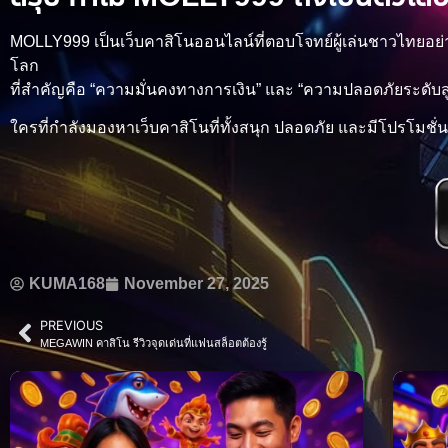
MOLLY999 เป็นเว็บคาสิโนออนไลน์ที่ตอบโจทย์ผู้เล่นชาวไทยอย่า
โลก
ที่สำคัญคือ “ความมั่นคงทางการเงิน” และ “ความปลอดภัยระดับสูง”
ใครที่กำลังมองหาเว็บคาสิโนที่ทั้งสนุก ปลอดภัย และมีโปรโมชั่
KUMA168
November 27, 2025
PREVIOUS
MEGAWIN คาสิโน รีวิวจุดเด่นที่แฟนสล็อตต้องรู้