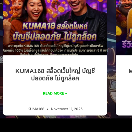
KUMA168 สล็อตเว็บใหญ่ บัญชี
M
ปลอดภัย ไม่ถูกล็อค
READ MORE »
KUMA168
November 11, 2025