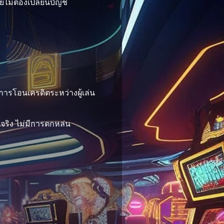
ไม่ต้องเปลี่ยนบัญชี
การโอนเครดิตระหว่างผู้เล่น
ันจริง ไม่มีการตกหล่น