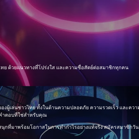
ไทย ด้วยแนวทางที่โปร่งใส และความซื่อสัตย์ต่อสมาชิกทุกคน
รของผู้เล่นชาวไทย ทั้งในด้านความปลอดภัย ความรวดเร็ว และ
คำตอบที่ใช่สำหรับคุณ
งความสนุกที่มาพร้อมโอกาสในการทำกำไรอย่างแท้จริง สมัครสมาชิกวันนี