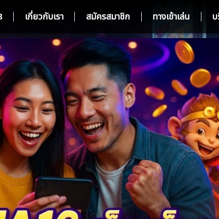
8
เกี่ยวกับเรา
สมัครสมาชิก
ทางเข้าเล่น
บ