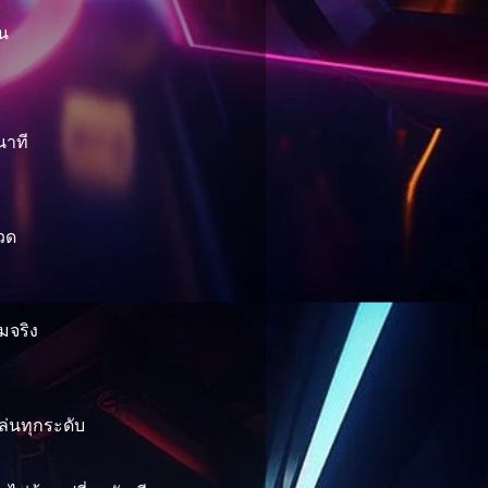
าน
นาที
วด
มจริง
่นทุกระดับ