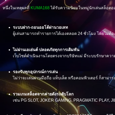
หนึ่งในเหตุผลที่
KUMA168
ได้รับความนิยมในหมู่นักเล่นสล็อตอ
ระบบฝาก-ถอนออโต้ผ่านวอเลท
ผู้เล่นสามารถทำรายการได้เองตลอด 24 ชั่วโมง โดยไม่ต้อง
ไม่ผ่านเอเย่นต์ ปลอดภัยทุกการเดิมพัน
เว็บไซต์ดำเนินงานโดยตรงจากบริษัทแม่ มีระบบรักษาความป
รองรับทุกอุปกรณ์การเล่น
ไม่ว่าจะเล่นผ่านมือถือ แท็บเล็ต หรือคอมพิวเตอร์ ก็สามาร
รวมเกมสล็อตจากค่ายดังระดับโลก
เช่น PG SLOT, JOKER GAMING, PRAGMATIC PLAY, JILI S