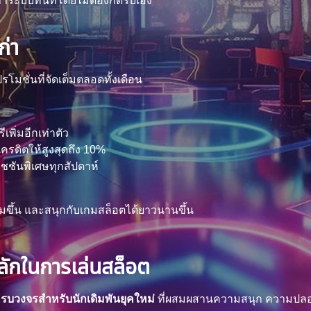
้าระบบทันทีโดยไม่ต้องกดรับเอง
ก่า
มชั่นที่จัดเต็มตลอดทั้งเดือน
เพิ่มอีกเท่าตัว
เครดิตให้สูงสุดถึง 10%
ิชชันพิเศษทุกสัปดาห์
ิ่มขึ้น และสนุกกับเกมสล็อตได้ยาวนานขึ้น
ักในการเล่นสล็อต
บวงจรสำหรับนักเดิมพันยุคใหม่
ที่ผสมผสานความสนุก ความปลอ