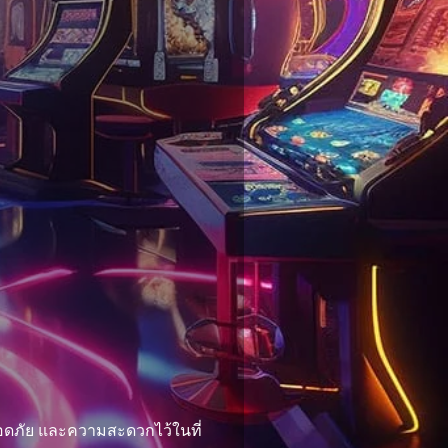
ดภัย และความสะดวกไว้ในที่