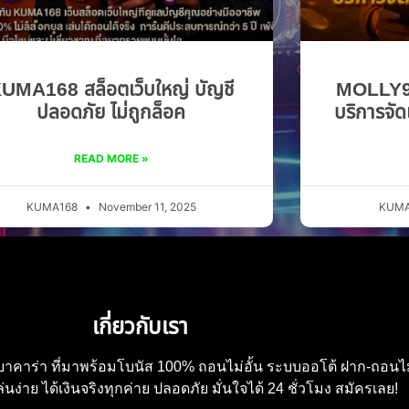
UMA168 สล็อตเว็บใหญ่ บัญชี
MOLLY99
ปลอดภัย ไม่ถูกล็อค
บริการจัด
READ MORE »
KUMA168
November 11, 2025
KUM
เกี่ยวกับเรา
าคาร่า ที่มาพร้อมโบนัส 100% ถอนไม่อั้น ระบบออโต้ ฝาก-ถอนไม่
่นง่าย ได้เงินจริงทุกค่าย ปลอดภัย มั่นใจได้ 24 ชั่วโมง สมัครเลย!