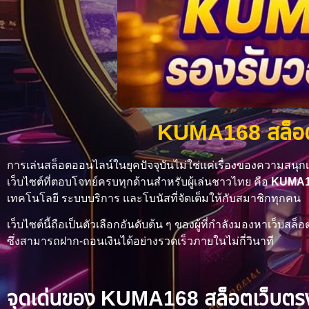
KUMA168 สล็อตเ
การเล่นสล็อตออนไลน์ในยุคปัจจุบันไม่ใช่แค่เรื่องของความสนุ
เว็บไซต์ที่ตอบโจทย์ครบทุกด้านสำหรับผู้เล่นชาวไทย คือ
KUMA16
เทคโนโลยี ระบบบริการ และโบนัสที่จัดเต็มให้กับสมาชิกทุกคน
เว็บไซต์นี้ถือเป็นตัวเลือกอันดับต้น ๆ ของผู้ที่กำลังมองหาเว็บส
ซึ่งสามารถฝาก-ถอนเงินได้อย่างรวดเร็วภายในไม่กี่วินาที
จุดเด่นของ KUMA168 สล็อตเว็บตรง ที