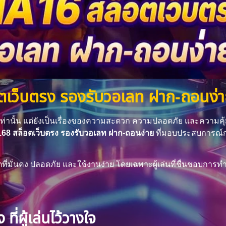
ว็บตรง รองรับวอเลท ฝาก-ถอนง่
กเท่านั้น แต่ยังเป็นเรื่องของความสะดวก ความปลอดภัย และความคุ
8 สล็อตเว็บตรง รองรับวอเลท ฝาก-ถอนง่าย
ที่มอบประสบการณ์การ
ล็อตที่มั่นคง ปลอดภัย และใช้งานง่าย โดยเฉพาะผู้เล่นที่ชื่นชอบกา
่ผู้เล่นไว้วางใจ