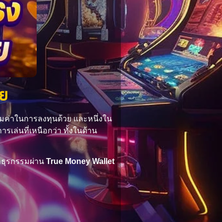
าย
้มค่าในการลงทุนด้วย และหนึ่งใน
เล่นที่เหนือกว่า ทั้งในด้าน
รทำธุรกรรมผ่าน
True Money Wallet