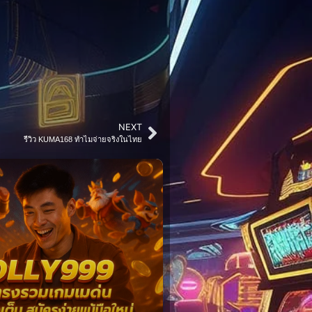
NEXT
รีวิว KUMA168 ทำไมจ่ายจริงในไทย