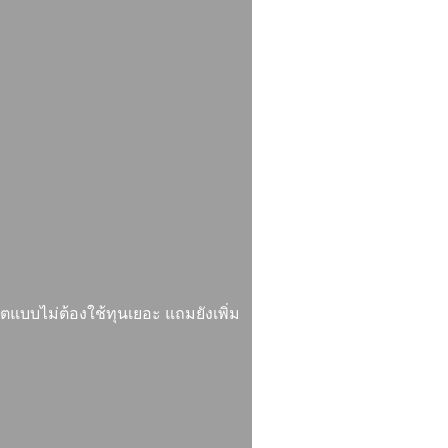
อตแบบไม่ต้องใช้ทุนเยอะ แถมยังเพิ่ม