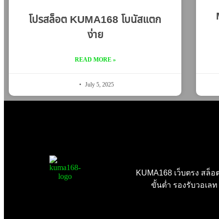
โปรสล็อต KUMA168 โบนัสแตก
ง่าย
READ MORE »
July 5, 2025
KUMA168 เว็บตรง สล็อต 
ขั้นต่ำ รองรับวอเลท 