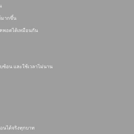
น
้มากขึ้น
จ็คพอตได้เหมือนกัน
ับซ้อน และใช้เวลาไม่นาน
 ถอนได้จริงทุกบาท