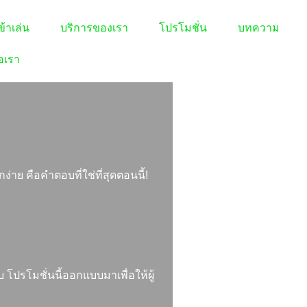
้าเล่น
บริการของเรา
โปรโมชั่น
บทความ
่อเรา
ง่าย คือคำตอบที่ใช่ที่สุดตอนนี้!
บ โปรโมชั่นนี้ออกแบบมาเพื่อให้ผู้