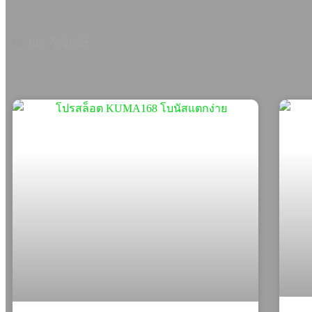
July 5, 2025