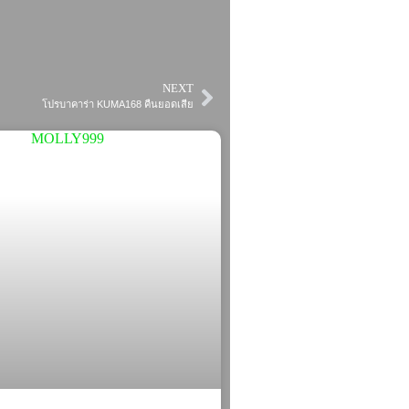
NEXT
โปรบาคาร่า KUMA168 คืนยอดเสีย